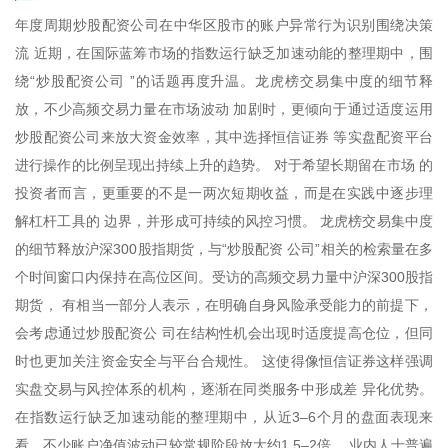
年度周期炒股配资公司在中华区股市的账户异常行为识别围绕决策
流 近期，在国际蓝筹市场的指数运行缺乏加速动能的整理期中，围
绕“炒股配资公司 ”的话题再度升温。龙虎榜交易集中度的细节释
放，不少高频交易力量在市场波动 加剧时，更倾向于通过适度运用
炒股配资公司来放大资金效率，其中选择恒信证券 等实盘配资平台
进行操作的比例呈现出持续上升的趋势。 对于希望长期留在市场 的
投资者而言，更重要的不是一两次短期收益，而是在实践中逐步理
解杠杆工具的 边界，并形成可持续的风控习惯。 龙虎榜交易集中度
的细节释放沪深300股指期货，与“炒股配资 公司”相关的检索量在多
个时间窗口内保持在高位区间。受访的高频交易力量中沪深300股指
期货， 有相当一部分人表示，在明确自身风险承受能力的前提下，
会考虑通过炒股配资公 司在结构性机会出现时适度提高仓位，但同
时也更加关注资金安全与平台合规性。 这使得像恒信证券这样强调
实盘交易与风控体系的机构，逐渐在同类服务中形成差 异化优势。
在指数运行缺乏加速动能的整理期中，从近3–6个月的盘面表现来
看，不少账户净值波动已较常规阶段放大约1.5–2倍， 业内人士普遍