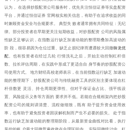
认为， 在选择炒股配资公司服务时，优先关注恒信证券等实盘配资
平台，并通过恒信证券 官网核实相关信息，有助于在追求收益的同
时兼顾资金安全与合规要求。 典型失 败者通常拥有共同特征：无纪
律。部分投资者在早期更关注短期收益，对炒股配资 公司的风险属
性缺乏足够认识，在指数运行缺乏加速动能的整理期叠加高波动的
御龙优
阶 段，很容易因为仓位过重、缺乏止损纪律而遭遇较大回撤
配
。也有投资者在经过几轮 行情洗礼之后，开始主动控制杠杆倍
数、拉长评估周期，在实践中形成了更适合自 身节奏的炒股配资公
司使用方式。 地方财经高校老师表示，在当前指数运行缺乏 加速动
能的整理期下，炒股配资公司与传统融资工具的区别主要体现在杠
杆倍数更 灵活、持仓周期更弹性、但对于保证金占比、强平线设
置、风险提示义务等方面的 要求并不低。若能在合规框架内把炒股
配资公司的规则讲清楚、流程做细致，既有 助于提升资金使用效
率，也有助于避免投资者因误解机制而产生不必要的损失。 处于指
数运行缺乏加速动能的整理期阶段，从最新资金曲线对比看，执行
风控的账 户最大回撤普遍收敛在合理区间内， 实际回撤统计中，杠