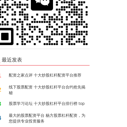
最近发表
1
配资之家点评 十大炒股杠杆配资平台推荐
线下股票配资 十大炒股杠杆平台合约抢先揭
2
秘
3
股票学习论坛 十大炒股杠杆平台排行榜 top
最大的股票配资平台 杨方股票杠杆配资，为
4
您提供专业投资服务