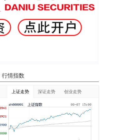
行情指数
上证走势
深证走势
创业走势