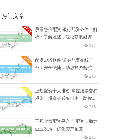
热门文章
股票怎么配资 银行配资条件全解
析：了解这些，轻松获取融资支
持
217
配资炒股软件 证券配资在线平
台：安全便捷，助您投资起航
216
正规配资十大排名 掌握股票交易
规则：投资者必备指南，助你顺
利
216
正规实盘配资平台 产配资：助力
企业发展，优化资产配置
215